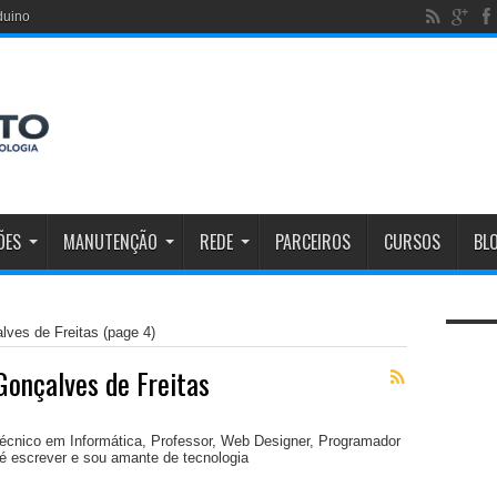
duino
ÕES
MANUTENÇÃO
REDE
PARCEIROS
CURSOS
BL
alves de Freitas
(page 4)
 Gonçalves de Freitas
Técnico em Informática, Professor, Web Designer, Programador
é escrever e sou amante de tecnologia