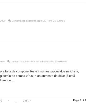
 2020
Comentários desativados
em JLF Info Cel Games
2020
Comentários desativados
em Informativo 15/03/2020
do a falta de componentes e insumos produzidos na China,
pidemia do corona vírus, e ao aumento do dólar já está
ores do ...
6
»
...
Last »
Page 4 of 9