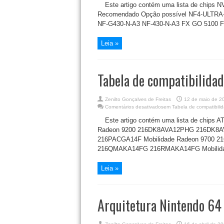
Este artigo contém uma lista de chips 
Recomendado Opção possível NF4-ULTRA-
NF-G430-N-A3 NF-430-N-A3 FX GO 5100 F
Leia »
Tabela de compatibilida
Zenilto Gonçalves de Freitas
12 de maio de 2
Comentários desativados
em Tabela de compatibili
Este artigo contém uma lista de chips 
Radeon 9200 216DK8AVA12PHG 216DK8AV
216PACGA14F Mobilidade Radeon 9700 2
216QMAKA14FG 216RMAKA14FG Mobilida
Leia »
Arquitetura Nintendo 64