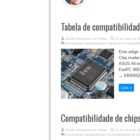
Tabela de compatibilidad
Zenilto Gonçalves de Freitas
12 de maio de 2
Comentários desativados
em Tabela de compatibilid
Este artigo
Chip muda
ASUS All-
EeePC 900
→ KB926QF
Leia »
Compatibilidade de chip
Zenilto Gonçalves de Freitas
12 de maio de 2
Comentários desativados
em Compatibilidade de chi