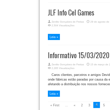
JLF Info Cel Games
Zenilto Gonçalves de Freitas
29 de agosto de
2,504 Visualizações
Leia »
Informativo 15/03/2020
Zenilto Gonçalves de Freitas
15 de março de 
2,285 Visualizações
Caros clientes, parceiros e amigos Devi
onde fábricas estão paradas por causa da e
afetando a distribuição nos nossos forneced
Leia »
4
« First
...
«
2
3
5