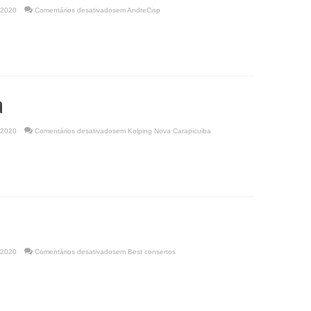
 2020
Comentários desativados
em AndreCisp
a
 2020
Comentários desativados
em Kolping Nova Carapicuiba
 2020
Comentários desativados
em Best consertos