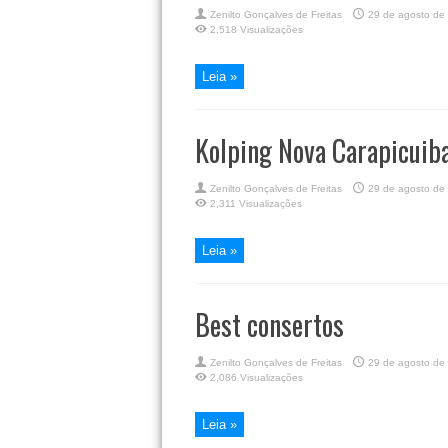
Zenilto Gonçalves de Freitas
29 de agosto de
2,518 Visualizações
Leia »
Kolping Nova Carapicuib
Zenilto Gonçalves de Freitas
29 de agosto de
2,311 Visualizações
Leia »
Best consertos
Zenilto Gonçalves de Freitas
29 de agosto de
2,086 Visualizações
Leia »