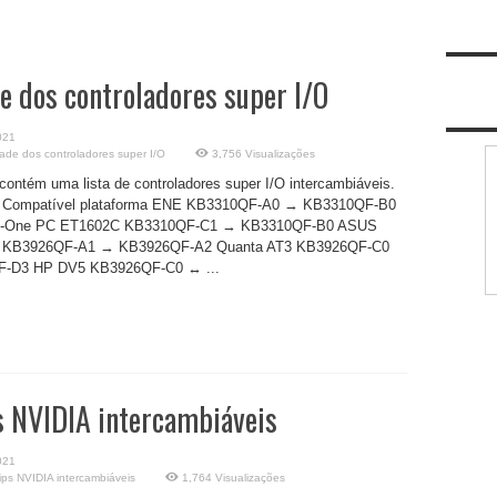
e dos controladores super I/O
021
ade dos controladores super I/O
3,756 Visualizações
 contém uma lista de controladores super I/O intercambiáveis.
r Compatível plataforma ENE KB3310QF-A0 → KB3310QF-B0
in-One PC ET1602C KB3310QF-C1 → KB3310QF-B0 ASUS
 KB3926QF-A1 → KB3926QF-A2 Quanta AT3 KB3926QF-C0
-D3 HP DV5 KB3926QF-C0 ↔ ...
s NVIDIA intercambiáveis
021
ps NVIDIA intercambiáveis
1,764 Visualizações