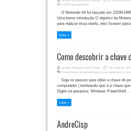
Zenilto Gonçalves de Freitas
16 de abril de 2
7,245 Visualizações
O Nintendo 64 foi lançado em 23/06/199
Uma breve introdução O objetivo da Nintend
para realizar essa tarefa, eles fizeram parc
Leia »
Como descobrir a chave 
Zenilto Gonçalves de Freitas
2 de abril de 202
Comentários desativados
em Como descobrir a cha
Siga os passos para obter a chave do p
computador ( lembrando que é a chave que fa
Digite na pesquisa: Windows PowerShell ...
Leia »
AndreCisp