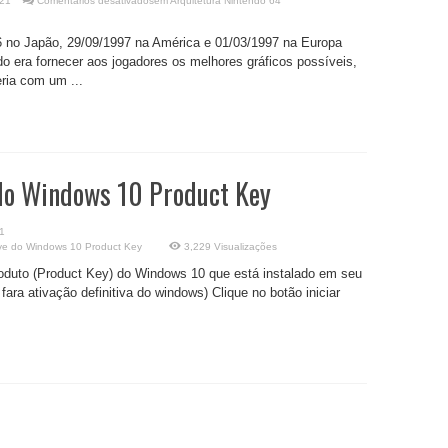
021
Comentários desativados
em Arquitetura Nintendo 64
6 no Japão, 29/09/1997 na América e 01/03/1997 na Europa
o era fornecer aos jogadores os melhores gráficos possíveis,
eria com um ...
do Windows 10 Product Key
1
ve do Windows 10 Product Key
3,229 Visualizações
roduto (Product Key) do Windows 10 que está instalado em seu
ra ativação definitiva do windows) Clique no botão iniciar