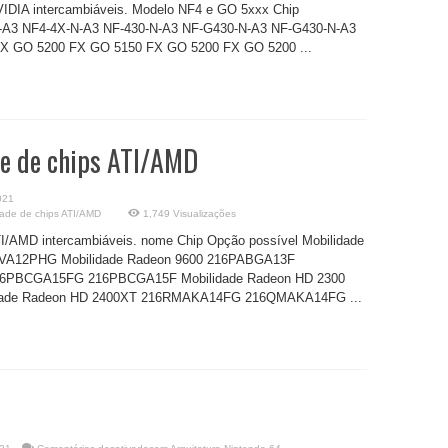
NVIDIA intercambiáveis. Modelo NF4 e GO 5xxx Chip
A3 NF4-4X-N-A3 NF-430-N-A3 NF-G430-N-A3 NF-G430-N-A3
X GO 5200 FX GO 5150 FX GO 5200 FX GO 5200 ...
de de chips ATI/AMD
021
dade de chips ATI/AMD
1,749 Visualizações
ATI/AMD intercambiáveis. nome Chip Opção possível Mobilidade
A12PHG Mobilidade Radeon 9600 216PABGA13F
16PBCGA15FG 216PBCGA15F Mobilidade Radeon HD 2300
de Radeon HD 2400XT 216RMAKA14FG 216QMAKA14FG ...