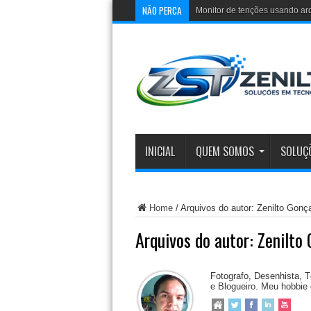
NÃO PERCA
Monitor de tenções usando ar
INICIAL
QUEM SOMOS
SOLUÇ
Home
/
Arquivos do autor: Zenilto Gonç
Arquivos do autor: Zenilto
Fotografo, Desenhista, 
e Blogueiro. Meu hobbie 