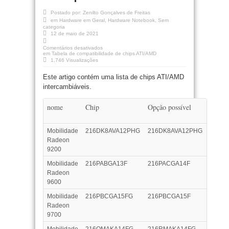
Postado por:
Zenilto Gonçalves de Freitas
em
Hardware em Geral
,
Hardware Notebook
,
Sem
categoria
12 de maio de 2021
Comentários desativados
em Tabela de compatibilidade de chips ATI/AMD
1,746 Visualizações
Este artigo contém uma lista de chips ATI/AMD
intercambiáveis.
nome
Chip
Opção possível
Mobilidade
216DK8AVA12PHG
216DK8AVA12PHG
Radeon
9200
Mobilidade
216PABGA13F
216PACGA14F
Radeon
9600
Mobilidade
216PBCGA15FG
216PBCGA15F
Radeon
9700