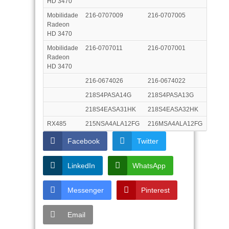
HD 3470
Mobilidade
216-0707009
216-0707005
Radeon
HD 3470
Mobilidade
216-0707011
216-0707001
Radeon
HD 3470
216-0674026
216-0674022
218S4PASA14G
218S4PASA13G
218S4EASA31HK
218S4EASA32HK
RX485
215NSA4ALA12FG
216MSA4ALA12FG
Facebook
Twitter
LinkedIn
WhatsApp
Messenger
Pinterest
Email