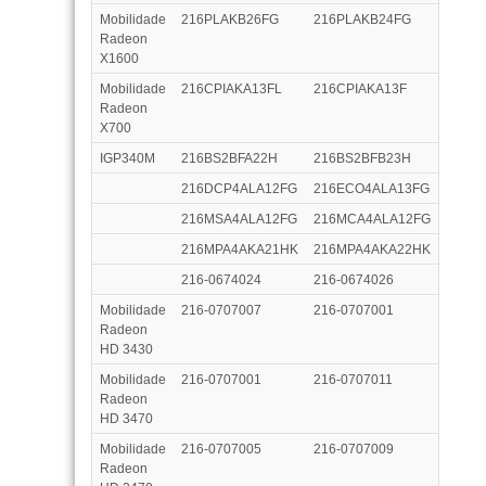
Mobilidade
216PLAKB26FG
216PLAKB24FG
Radeon
X1600
Mobilidade
216CPIAKA13FL
216CPIAKA13F
Radeon
X700
IGP340M
216BS2BFA22H
216BS2BFB23H
216DCP4ALA12FG
216ECO4ALA13FG
216MSA4ALA12FG
216MCA4ALA12FG
216MPA4AKA21HK
216MPA4AKA22HK
216-0674024
216-0674026
Mobilidade
216-0707007
216-0707001
Radeon
HD 3430
Mobilidade
216-0707001
216-0707011
Radeon
HD 3470
Mobilidade
216-0707005
216-0707009
Radeon