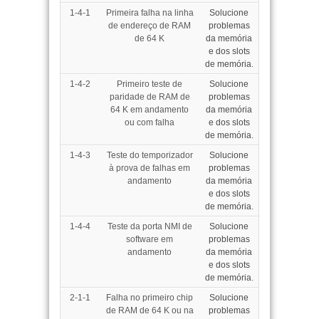
1-4-1
Primeira falha na linha
Solucione
de endereço de RAM
problemas
de 64 K
da memória
e dos slots
de memória
.
1-4-2
Primeiro teste de
Solucione
paridade de RAM de
problemas
64 K em andamento
da memória
ou com falha
e dos slots
de memória
.
1-4-3
Teste do temporizador
Solucione
à prova de falhas em
problemas
andamento
da memória
e dos slots
de memória
.
1-4-4
Teste da porta NMI de
Solucione
software em
problemas
andamento
da memória
e dos slots
de memória
.
2-1-1
Falha no primeiro chip
Solucione
de RAM de 64 K ou na
problemas