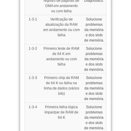
registro de páginas de
Diagnostics.
DMA em andamento
ou com falha
1-3-1
Verificação de
Solucione
atualização da RAM
problemas
em andamento ou com
da memória
falha
e dos slots
de memória
.
1-3-2
Primeiro teste de RAM
Solucione
de 64 K em
problemas
andamento ou com
da memória
falha
e dos slots
de memória
.
1-3-3
Primeiro chip de RAM
Solucione
de 64 K ou falha na
problemas
linha de dados (vários
da memória
bits)
e dos slots
de memória
.
1-3-4
Primeira falha lógica
Solucione
ímpar/par de RAM de
problemas
64 K
da memória
e dos slots
de memória
.