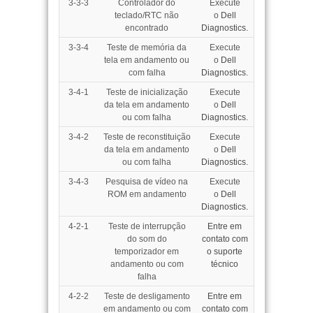
3-3-3
Controlador do
Execute
teclado/RTC não
o
Dell
encontrado
Diagnostics.
3-3-4
Teste de memória da
Execute
tela em andamento ou
o
Dell
com falha
Diagnostics.
3-4-1
Teste de inicialização
Execute
da tela em andamento
o
Dell
ou com falha
Diagnostics.
3-4-2
Teste de reconstituição
Execute
da tela em andamento
o
Dell
ou com falha
Diagnostics.
3-4-3
Pesquisa de vídeo na
Execute
ROM em andamento
o
Dell
Diagnostics.
4-2-1
Teste de interrupção
Entre em
do som do
contato com
temporizador em
o suporte
andamento ou com
técnico
falha
4-2-2
Teste de desligamento
Entre em
em andamento ou com
contato com