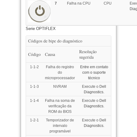
7
Falha na CPU
CPU
Exe
Diag
Serie OPTIFLEX
Códigos de bipe do diagnóstico
Resolução
Código
Causa
sugerida
1-1-2
Falha do registro
Entre em contato
do
com o suporte
microprocessador
técnico
1-1-3
NVRAM
Execute o
Dell
Diagnostics.
1-1-4
Falha na soma de
Execute o
Dell
verificação da
Diagnostics.
ROM do BIOS
1-2-1
Temporizador de
Execute o
Dell
intervalo
Diagnostics.
programável