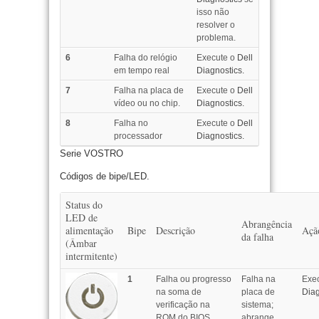
isso não
resolver o
problema.
6
Falha do relógio
Execute o
Dell
em tempo real
Diagnostics.
7
Falha na placa de
Execute o
Dell
vídeo ou no chip.
Diagnostics.
8
Falha no
Execute o
Dell
processador
Diagnostics.
Serie VOSTRO
Códigos de bipe/LED.
Status do
LED de
Abrangência
alimentação
Bipe
Descrição
Açã
da falha
(Âmbar
intermitente)
1
Falha ou progresso
Falha na
Exe
na soma de
placa de
Diag
verificação na
sistema;
ROM do BIOS.
abrange