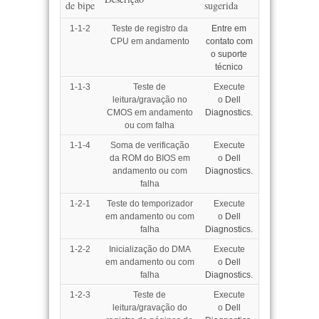
de bipe
sugerida
1-1-2
Teste de registro da
Entre em
CPU em andamento
contato com
o suporte
técnico
1-1-3
Teste de
Execute
leitura/gravação no
o
Dell
CMOS em andamento
Diagnostics.
ou com falha
1-1-4
Soma de verificação
Execute
da ROM do BIOS em
o
Dell
andamento ou com
Diagnostics.
falha
1-2-1
Teste do temporizador
Execute
em andamento ou com
o
Dell
falha
Diagnostics.
1-2-2
Inicialização do DMA
Execute
em andamento ou com
o
Dell
falha
Diagnostics.
1-2-3
Teste de
Execute
leitura/gravação do
o
Dell