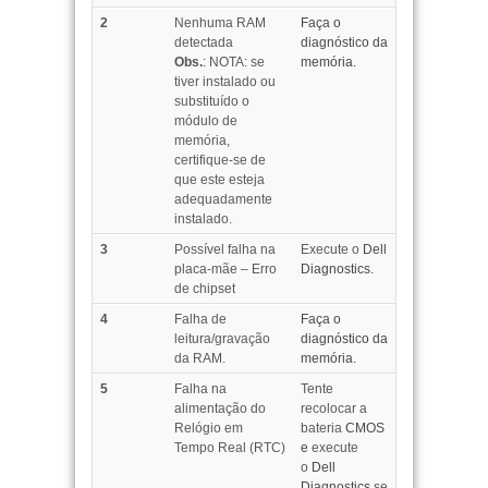
2
Nenhuma RAM
Faça o
detectada
diagnóstico da
Obs.
: NOTA: se
memória.
tiver instalado ou
substituído o
módulo de
memória,
certifique-se de
que este esteja
adequadamente
instalado.
3
Possível falha na
Execute o
Dell
placa-mãe – Erro
Diagnostics.
de chipset
4
Falha de
Faça o
leitura/gravação
diagnóstico da
da RAM.
memória.
5
Falha na
Tente
alimentação do
recolocar a
Relógio em
bateria
CMOS
Tempo Real (RTC)
e
execute
o
Dell
Diagnostics
se