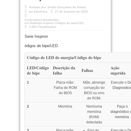
Postado por:
Zenilto Gonçalves de Freitas
em
Eletrônica
27 de fevereiro de 2023
Comentários desativados
em Desktops Inspiron Códigos de bipe/LED
2,683 Visualizações
Serie Inspiron
ódigos de bipe/LED.
Código de LED de energia/Código de bipe
LED/Código
Descrição da
Ação
Falhas
de bipe
falha
sugerida
1
Placa-mãe:
Mãe; abrange
Execute o
De
Falha de ROM
corrupção do
Diagnostics
do BIOS
BIOS ou erro
de ROM.
2
Memória
Nenhuma
Faça o
memória
diagnóstico 
(RAM)
memória.
detectada
3
Placa-mãe:
Erro do
Execute o
De