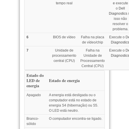
tempo real
e
execute
o
Dell
Diagnostics
isso não
resolver o
problema.
6
BIOS de vídeo
Falha na placa
Execute o
De
de vídeo/chip
Diagnostics
7
Unidade de
Falha na
Execute o
De
processamento
Unidade de
Diagnostics
central (CPU)
Processamento
Central (CPU)
Estado do
LED de
Estado de energia
energia
Apagado
A energia está desligada ou o
computador está no estado de
energia S4 (hibernação) ou S5.
O LED está neutro.
Branco-
O computador encontra-se ligado.
sólido