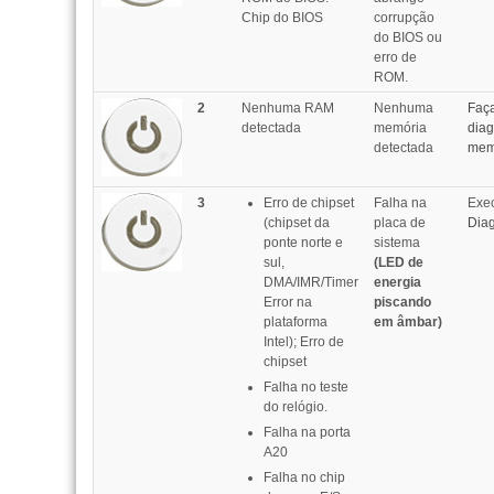
Chip do BIOS
corrupção
do BIOS ou
erro de
ROM.
2
Nenhuma RAM
Nenhuma
Faç
detectada
memória
diag
detectada
mem
3
Erro de chipset
Falha na
Exe
(chipset da
placa de
Diag
ponte norte e
sistema
sul,
(LED de
DMA/IMR/Timer
energia
Error na
piscando
plataforma
em âmbar)
Intel); Erro de
chipset
Falha no teste
do relógio.
Falha na porta
A20
Falha no chip