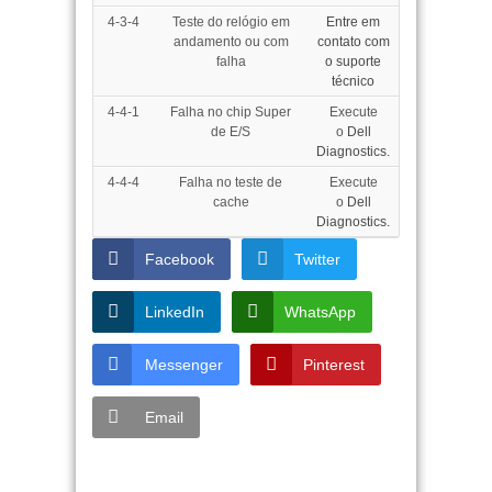
4-3-4
Teste do relógio em
Entre em
andamento ou com
contato com
falha
o suporte
técnico
4-4-1
Falha no chip Super
Execute
de E/S
o
Dell
Diagnostics.
4-4-4
Falha no teste de
Execute
cache
o
Dell
Diagnostics.
Facebook
Twitter
LinkedIn
WhatsApp
Messenger
Pinterest
Email