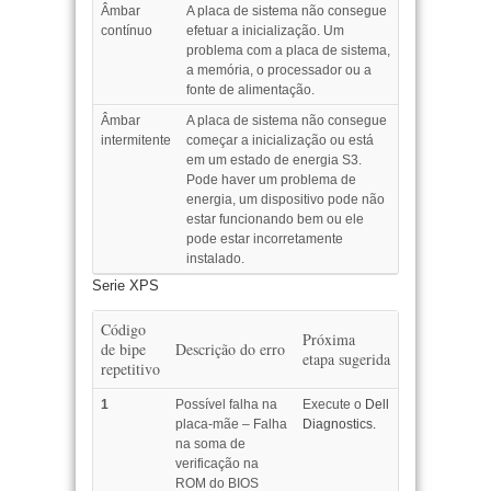
Âmbar
A placa de sistema não consegue
contínuo
efetuar a inicialização. Um
problema com a placa de sistema,
a memória, o processador ou a
fonte de alimentação.
Âmbar
A placa de sistema não consegue
intermitente
começar a inicialização ou está
em um estado de energia S3.
Pode haver um problema de
energia, um dispositivo pode não
estar funcionando bem ou ele
pode estar incorretamente
instalado.
Serie XPS
Código
Próxima
de bipe
Descrição do erro
etapa sugerida
repetitivo
1
Possível falha na
Execute o
Dell
placa-mãe – Falha
Diagnostics.
na soma de
verificação na
ROM do BIOS