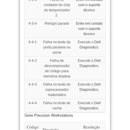
contador do chip
com o suporte
do temporizador
técnico
2.
4-3-4
Relógio parado
Entre em contato
com o suporte
técnico
4-4-1
Falha no teste da
Execute o
Dell
porta paralela ou
Diagnostics.
serial
4-4-2
Falha de
Execute o
Dell
descompressão
Diagnostics.
de código para
memória shadow
4-4-3
Falha no teste do
Execute o
Dell
coprocessador
Diagnostics.
matemático
4-4-4
Falha no teste de
Execute o
Dell
cache
Diagnostics.
Serie Precision Workstations
Código
Resolução
Descrição