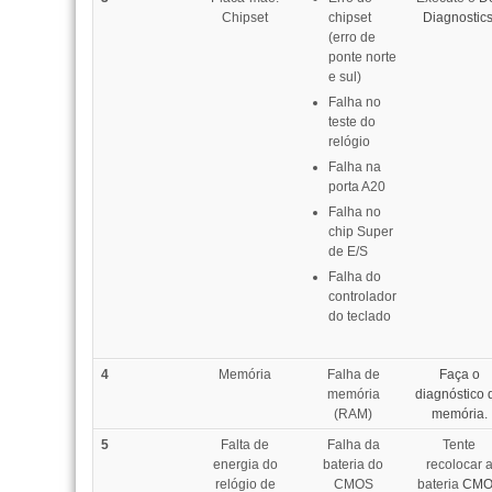
Chipset
chipset
Diagnostics
(erro de
ponte norte
e sul)
Falha no
teste do
relógio
Falha na
porta A20
Falha no
chip Super
de E/S
Falha do
controlador
do teclado
4
Memória
Falha de
Faça o
memória
diagnóstico 
(RAM)
memória.
5
Falta de
Falha da
Tente
energia do
bateria do
recolocar 
relógio de
CMOS
bateria
CMO