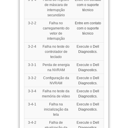
de máscara de
com o suporte
interrupção
técnico
secundário
3-2-2
Falha no
Entre em contato
carregamento do
com o suporte
vetor de
técnico
interrupção
3-2-4
Falha no teste do
Execute o
Dell
controlador de
Diagnostics.
teclado
3-3-1
Perda de energia
Execute o
Dell
na NVRAM
Diagnostics.
3-3-2
Configuração da
Execute o
Dell
NVRAM
Diagnostics.
3-3-4
Falha no teste da
Execute o
Dell
memória de vídeo
Diagnostics.
3-4-1
Falha na
Execute o
Dell
inicialização da
Diagnostics.
tela
3-4-2
Falha de
Execute o
Dell
atualização da
Diagnostics.