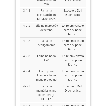
tela
3-4-3
Falha na
Execute o
Dell
localização da
Diagnostics.
ROM de vídeo
4-2-1
Não há marcação
Entre em contato
de tempo
com o suporte
técnico
4-2-2
Falha de
Entre em contato
desligamento
com o suporte
técnico
4-2-3
Falha na porta
Entre em contato
A20
com o suporte
técnico
4-2-4
Interrupção
Entre em contato
inesperada no
com o suporte
modo protegido
técnico
4-3-1
Falha de
Execute o
Dell
memória acima
Diagnostics.
do endereço
0FFFFh
4-3-3
Falha no
Entre em contato