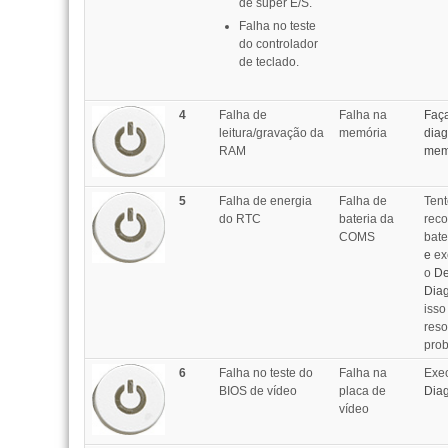
de super E/S.
Falha no teste
do controlador
de teclado.
4
Falha de
Falha na
Faç
leitura/gravação da
memória
diag
RAM
mem
5
Falha de energia
Falha de
Tent
do RTC
bateria da
reco
COMS
bate
e
ex
o
De
Diag
isso
reso
pro
6
Falha no teste do
Falha na
Exe
BIOS de vídeo
placa de
Diag
vídeo