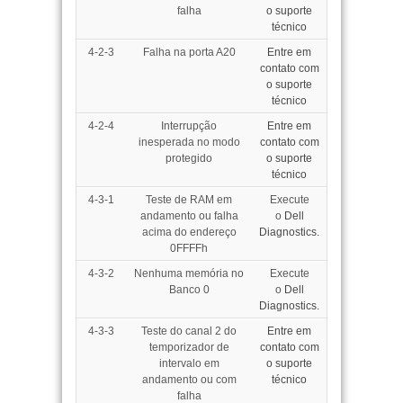
falha
o suporte
técnico
4-2-3
Falha na porta A20
Entre em
contato com
o suporte
técnico
4-2-4
Interrupção
Entre em
inesperada no modo
contato com
protegido
o suporte
técnico
4-3-1
Teste de RAM em
Execute
andamento ou falha
o
Dell
acima do endereço
Diagnostics.
0FFFFh
4-3-2
Nenhuma memória no
Execute
Banco 0
o
Dell
Diagnostics.
4-3-3
Teste do canal 2 do
Entre em
temporizador de
contato com
intervalo em
o suporte
andamento ou com
técnico
falha