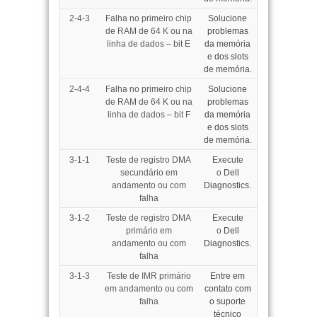
2-4-3
Falha no primeiro chip
Solucione
de RAM de 64 K ou na
problemas
linha de dados – bit E
da memória
e dos slots
de memória
.
2-4-4
Falha no primeiro chip
Solucione
de RAM de 64 K ou na
problemas
linha de dados – bit F
da memória
e dos slots
de memória
.
3-1-1
Teste de registro DMA
Execute
secundário em
o
Dell
andamento ou com
Diagnostics.
falha
3-1-2
Teste de registro DMA
Execute
primário em
o
Dell
andamento ou com
Diagnostics.
falha
3-1-3
Teste de IMR primário
Entre em
em andamento ou com
contato com
falha
o suporte
técnico