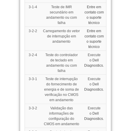
3-1-4
Teste de IMR
Entre em
secundário em
contato com
andamento ou com
o suporte
falha
técnico
3-2-2
Carregamento do vetor
Entre em
de interrupção em
contato com
andamento
o suporte
técnico
3-2-4
Teste do controlador
Execute
de teclado em
o
Dell
andamento ou com
Diagnostics.
falha
3-3-1
Teste de interrupção
Execute
do fornecimento de
o
Dell
energia e de soma de
Diagnostics.
verificação no CMOS
em andamento
3-3-2
Validação das
Execute
informações de
o
Dell
configuração do
Diagnostics.
CMOS em andamento