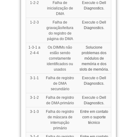
1-2-2
Falha de
Execute o
Dell
inicialização de
Diagnostics.
DMA
1-2-3
Falha de
Execute o
Dell
gravação/leitura
Diagnostics.
do registro de
página do DMA
1-3-1 a
Os DIMMs não
Solucione
2-4-4
estão sendo
problemas dos
corretamente
módulos de
identificados ou
memória e dos
usados
slots de memória.
3-1-1
Falha de registro
Execute o
Dell
de DMA
Diagnostics.
secundário
3-1-2
Falha de registro
Execute o
Dell
de DMA primário
Diagnostics.
3-1-3
Falha do registro
Entre em contato
de máscara de
com o suporte
interrupção
técnico
primário
3-1-4
Falha do registro
Entre em contato