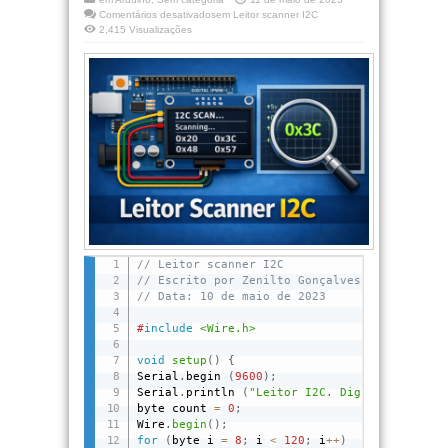
Comentários desativados
em Leitor scanner I2C
2,415 Visualizações
// Leitor scanner I2C
// Escrito por Zenilto Gonçalves de Freitas
// Data: 10 de maio de 2023
#
include
<Wire.h>
void
setup
(
)
{
Serial
.
begin 
(
9600
)
;
Serial
.
println 
(
"Leitor I2C. Digitalizando .
byte count 
=
0
;
Wire
.
begin
(
)
;
for
(
byte i 
=
8
;
 i 
<
120
;
 i
++
)