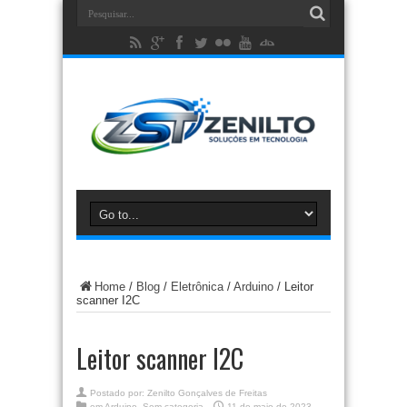
Home
/
Blog
/
Eletrônica
/
Arduino
/
Leitor
scanner I2C
Leitor scanner I2C
Postado por:
Zenilto Gonçalves de Freitas
em
Arduino
,
Sem categoria
11 de maio de 2023