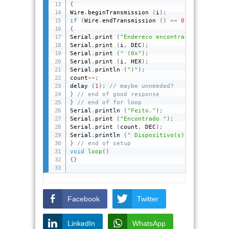
{
Wire
.
beginTransmission 
(
i
)
;
if
(
Wire
.
endTransmission 
(
)
==
0
)
{
Serial
.
print 
(
"Endereco encontrado: "
)
;
Serial
.
print 
(
i
,
 DEC
)
;
Serial
.
print 
(
" (0x"
)
;
Serial
.
print 
(
i
,
 HEX
)
;
Serial
.
println 
(
")"
)
;
count
++
;
delay 
(
1
)
;
// maybe unneeded?
}
// end of good response
}
// end of for loop
Serial
.
println 
(
"Feito."
)
;
Serial
.
print 
(
"Encontrado "
)
;
Serial
.
print 
(
count
,
 DEC
)
;
Serial
.
println 
(
" Dispositivo(s)."
)
;
}
// end of setup
void
loop
(
)
{
}
Facebook
Twitter
LinkedIn
WhatsApp