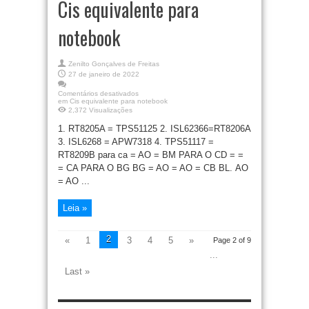
Cis equivalente para
notebook
Zenilto Gonçalves de Freitas
27 de janeiro de 2022
Comentários desativados
em Cis equivalente para notebook
2,372 Visualizações
1. RT8205A = TPS51125 2. ISL62366=RT8206A
3. ISL6268 = APW7318 4. TPS51117 =
RT8209B para ca = AO = BM PARA O CD = =
= CA PARA O BG BG = AO = AO = CB BL. AO
= AO ...
Leia »
2
«
1
3
4
5
»
Page 2 of 9
...
Last »