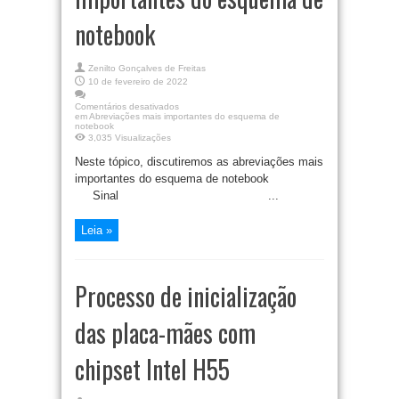
notebook
Zenilto Gonçalves de Freitas
10 de fevereiro de 2022
Comentários desativados
em Abreviações mais importantes do esquema de
notebook
3,035 Visualizações
Neste tópico, discutiremos as abreviações mais
importantes do esquema de notebook
Sinal ...
Leia »
Processo de inicialização
das placa-mães com
chipset Intel H55