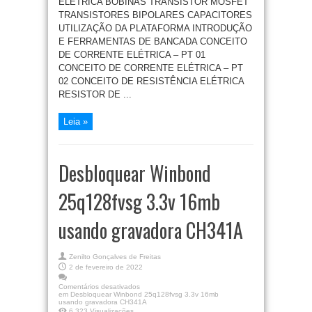
ELÉTRICA BOBINAS TRANSISTOR MOSFET
TRANSISTORES BIPOLARES CAPACITORES
UTILIZAÇÃO DA PLATAFORMA INTRODUÇÃO
E FERRAMENTAS DE BANCADA CONCEITO
DE CORRENTE ELÉTRICA – PT 01
CONCEITO DE CORRENTE ELÉTRICA – PT
02 CONCEITO DE RESISTÊNCIA ELÉTRICA
RESISTOR DE ...
Leia »
Desbloquear Winbond
25q128fvsg 3.3v 16mb
usando gravadora CH341A
Zenilto Gonçalves de Freitas
2 de fevereiro de 2022
Comentários desativados
em Desbloquear Winbond 25q128fvsg 3.3v 16mb
usando gravadora CH341A
6,323 Visualizações