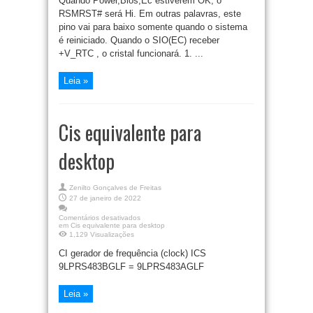
Quando Power,Bios,Ec estiverem OK, o
RSMRST# será Hi. Em outras palavras, este
pino vai para baixo somente quando o sistema
é reiniciado. Quando o SIO(EC) receber
+V_RTC , o cristal funcionará. 1. ...
Leia »
Cis equivalente para
desktop
Zenilto Gonçalves de Freitas
27 de janeiro de 2022
Comentários desativados
em Cis equivalente para desktop
1,129 Visualizações
CI gerador de frequência (clock) ICS
9LPRS483BGLF = 9LPRS483AGLF
Leia »