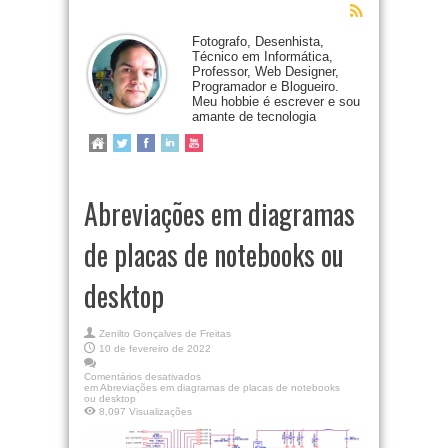
Fotografo, Desenhista,
Técnico em Informática,
Professor, Web Designer,
Programador e Blogueiro.
Meu hobbie é escrever e sou
amante de tecnologia
Abreviações em diagramas
de placas de notebooks ou
desktop
Zenilto Gonçalves de Freitas
10 de fevereiro de 2022
Comentários desativados
em Abreviações em diagramas de placas de notebooks
ou desktop
8,097 Visualizações