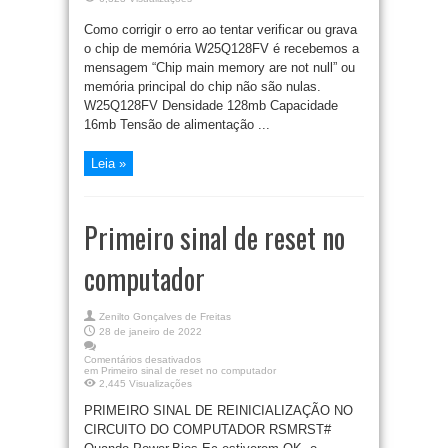
Como corrigir o erro ao tentar verificar ou grava
o chip de memória W25Q128FV é recebemos a
mensagem “Chip main memory are not null” ou
memória principal do chip não são nulas.
W25Q128FV Densidade 128mb Capacidade
16mb Tensão de alimentação ...
Leia »
Primeiro sinal de reset no
computador
Zenilto Gonçalves de Freitas
28 de janeiro de 2022
Comentários desativados
em Primeiro sinal de reset no computador
2,445 Visualizações
PRIMEIRO SINAL DE REINICIALIZAÇÃO NO
CIRCUITO DO COMPUTADOR RSMRST#