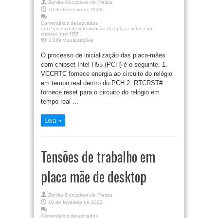
Zenilto Gonçalves de Freitas
10 de fevereiro de 2022
Comentários desativados
em Processo de inicialização das placa-mães com
chipset Intel H55
3,389 Visualizações
O processo de inicialização das placa-mães
com chipset Intel H55 (PCH) é o seguinte. 1.
VCCRTC fornece energia ao circuito do relógio
em tempo real dentro do PCH 2. RTCRST#
fornece reset para o circuito do relógio em
tempo real ...
Leia »
Tensões de trabalho em
placa mãe de desktop
Zenilto Gonçalves de Freitas
10 de fevereiro de 2022
Comentários desativados