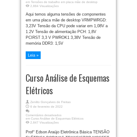
em Tensões de trabalho em placa mãe de desktop
2,884 Visualizações
Aqui temos alguma tensões de componentes
em uma placa mãe de desktop VRMPWRGD:
3,23V Tensão da CPU pode variar em 1,08V a
1.2V Tensão de alimentação PCH: 1,8V
PCIRST 3,3 V PWROK1 3,38V Tensão de
memória DDR3: 1,5V
Leia »
Curso Análise de Esquemas
Elétricos
Zenilto Gonçalves de Freitas
6 de fevereiro de 2022
Comentários desativados
em Curso Análise de Esquemas Elétricos
2,847 Visualizações
Prof° Edson Araújo Eletrônica Básica TENSÃO