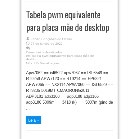
Tabela pwm equivalente
para placa mãe de desktop
Zenilto Gonçalves de Freitas
27 de janeiro de 2022
Comentários desativados
em Tabela pwm equivalente para placa mãe de
desktop
2,715 Visualizações
Apw7062 == isl6522 apw7067 == ISL6549 ==
RT9259 APW7120 == RT9214 == FP6321
APW7065 == NX2114 APW7060 == ISL6529 ==
RT9205 5019MT CMAORONG2011 ==
ADP3181 adp3168 == adp3188 adp3166 ==
adp3186 5009m == 3418 (k) = = 5007m (pino de
...
Leia »