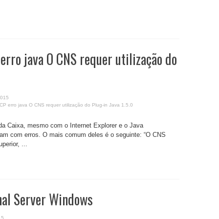
erro java O CNS requer utilização do
2015
CP erro java O CNS requer utilização do Plug-in Java 1.5.0
da Caixa, mesmo com o Internet Explorer e o Java
ram com erros. O mais comum deles é o seguinte: “O CNS
perior, ...
nal Server Windows
15