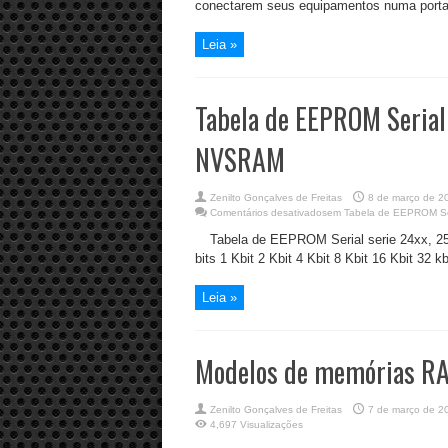
conectarem seus equipamentos numa porta
Leia »
Tabela de EEPROM Serial 
NVSRAM
Zenilto Gonçalves de Freitas
8 de março de 2
Comentários desativados
em Tabela de EEPROM Ser
Tabela de EEPROM Serial serie 24xx, 
bits 1 Kbit 2 Kbit 4 Kbit 8 Kbit 16 Kbit 32 k
Leia »
Modelos de memórias R
Zenilto Gonçalves de Freitas
7 de março de 2
4,697 Visualizações