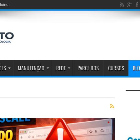
duino
ÕES
MANUTENÇÃO
REDE
PARCEIROS
CURSOS
BL