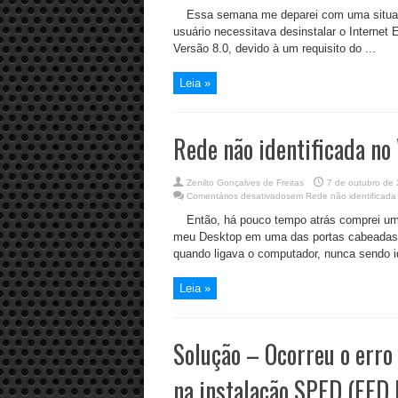
Essa semana me deparei com uma situaç
usuário necessitava desinstalar o Internet
Versão 8.0, devido à um requisito do ...
Leia »
Rede não identificada no
Zenilto Gonçalves de Freitas
7 de outubro de
Comentários desativados
em Rede não identificada
Então, há pouco tempo atrás comprei u
meu Desktop em uma das portas cabeadas.
quando ligava o computador, nunca sendo ide
Leia »
Solução – Ocorreu o erro
na instalação SPED (EFD 