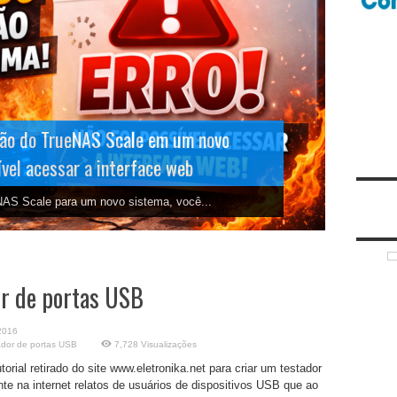
ão do TrueNAS Scale em um novo
ível acessar a interface web
NAS Scale para um novo sistema, você...
r de portas USB
2016
dor de portas USB
7,728 Visualizações
ial retirado do site www.eletronika.net para criar um testador
e na internet relatos de usuários de dispositivos USB que ao