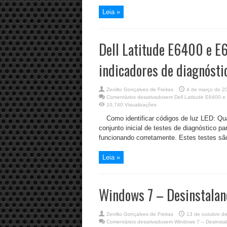
Leia »
Dell Latitude E6400 e E
indicadores de diagnósti
Zenilto Gonçalves de Freitas
4 de março de 2
Comentários desativados
em Dell Latitude E6400 e
10,740 Visualizações
Como identificar códigos de luz LED: Q
conjunto inicial de testes de diagnóstico pa
funcionando corretamente. Estes testes s
Leia »
Windows 7 – Desinstaland
Zenilto Gonçalves de Freitas
13 de outubro d
Comentários desativados
em Windows 7 – Desinstal