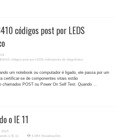
6410 códigos post por LEDS
co
016
 E6410 códigos post por LEDS indicadores de diagnóstico
uando um notebook ou computador é ligado, ele passa por um
ra certificar-se de componentes vitais estão
ão chamados POST ou Power On Self Test. Quando ...
o o IE 11
e 2015
ando o IE 11
4,084 Visualizações