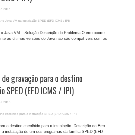
de 2015
r o Java VM na instalação SPED (EFD ICMS / IPI)
r o Java VM – Solução Descrição do Problema O erro ocorre
nte as últimas versões do Java não são compatíveis com os
de gravação para o destino
ção SPED (EFD ICMS / IPI)
de 2015
no escolhido para a instalação SPED (EFD ICMS / IPI)
a o destino escolhido para a instalação. Descrição do Erro
zar a instalação de um dos programas da família SPED (EFD