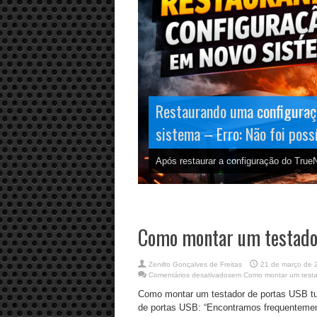
Restaurando uma configuraç
sistema – Erro: Não foi poss
Após restaurar a configuração do True
Como montar um testado
Zenilto Gonçalves de Freitas
21 de março de 
Comentários desativados
em Como montar um testa
Como montar um testador de portas USB tutor
de portas USB: “Encontramos frequentement