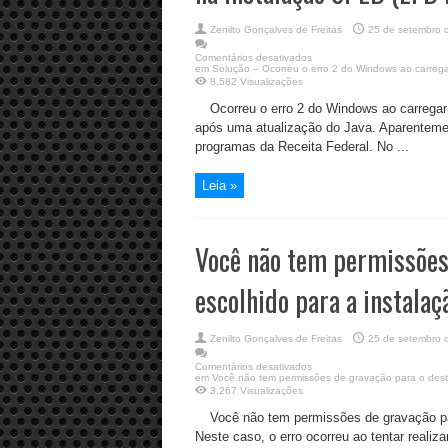
Zenilto Gonçalves de Freitas
25 de setembro 
Comentários desativados
em Solução – Ocorreu o erro 2 do Windows ao carrega
8,582 Visualizações
Ocorreu o erro 2 do Windows ao carrega
após uma atualização do Java. Aparenteme
programas da Receita Federal. No ...
Leia »
Você não tem permissões 
escolhido para a instala
Zenilto Gonçalves de Freitas
25 de setembro 
Comentários desativados
em Você não tem permissões de gravação para o desti
3,267 Visualizações
Você não tem permissões de gravação par
Neste caso, o erro ocorreu ao tentar reali