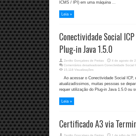
ICMS / IPI) em uma máquina ...
Leia »
Conectividade Social ICP 
Plug-in Java 1.5.0
Zenilto Gonçalves de Freitas
4 de agosto de 
Comentários desativados
em Conectividade Social I
15,118 Visualizações
Ao acessar o Conectividade Social ICP, 
atualizadíssimos, muitas pessoas se depa
requer utilização do Plug-in Java 1.5.0 ou su
Leia »
Certificado A3 via Termi
Zenilto Gonçalves de Freitas
1 de julho de 20