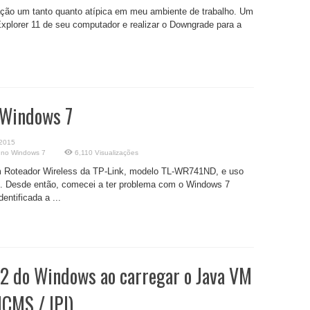
ão um tanto quanto atípica em meu ambiente de trabalho. Um
 Explorer 11 de seu computador e realizar o Downgrade para a
 Windows 7
 2015
 no Windows 7
6,110 Visualizações
m Roteador Wireless da TP-Link, modelo TL-WR741ND, e uso
 Desde então, comecei a ter problema com o Windows 7
ntificada a ...
 2 do Windows ao carregar o Java VM
ICMS / IPI)