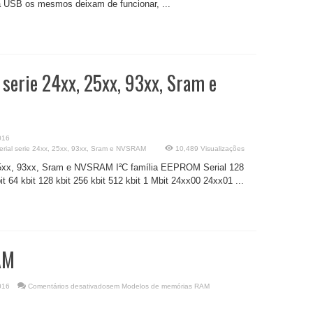
 USB os mesmos deixam de funcionar, ...
serie 24xx, 25xx, 93xx, Sram e
016
ial serie 24xx, 25xx, 93xx, Sram e NVSRAM
10,489 Visualizações
25xx, 93xx, Sram e NVSRAM I²C família EEPROM Serial 128
bit 64 kbit 128 kbit 256 kbit 512 kbit 1 Mbit 24xx00 24xx01 ...
AM
016
Comentários desativados
em Modelos de memórias RAM