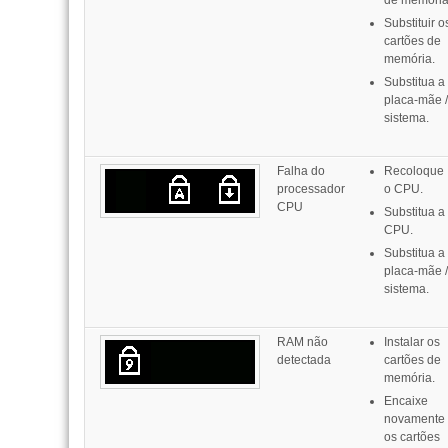
de memória
Substituir o
cartões de
memória.
Substitua a
placa-mãe /
sistema.
Falha do
Recoloque
processador
o CPU.
CPU
Substitua a
CPU.
Substitua a
placa-mãe /
sistema.
RAM não
Instalar os
detectada
cartões de
memória.
Encaixe
novamente
os cartões