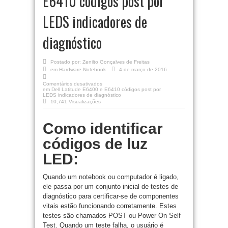
E6410 códigos post por
LEDS indicadores de
diagnóstico
Postado por:
Zenilto Gonçalves de Freitas
em
Hardware Notebook
4 de março de 2016
Comentários desativados
em Dell Latitude E6400 e E6410 códigos post por
LEDS indicadores de diagnóstico
10,741 Visualizações
Como identificar
códigos de luz
LED:
Quando um notebook ou computador é ligado,
ele passa por um conjunto inicial de testes de
diagnóstico para certificar-se de componentes
vitais estão funcionando corretamente.
Estes
testes são chamados POST ou Power On Self
Test.
Quando um teste falha, o usuário é