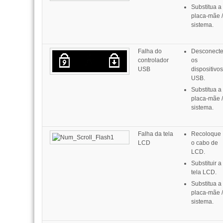
Substitua a
placa-mãe /
sistema.
Falha do
Desconect
controlador
os
USB
dispositivos
USB.
Substitua a
placa-mãe /
sistema.
Falha da tela
Recoloque
LCD
o cabo de
LCD.
Substituir a
tela LCD.
Substitua a
placa-mãe /
sistema.