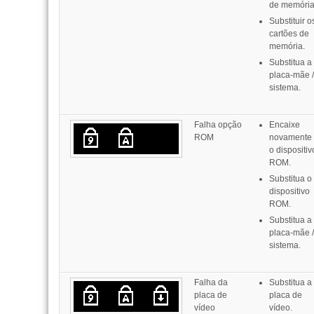
de memória
Substituir o
cartões de
memória.
Substitua a
placa-mãe /
sistema.
Falha opção
Encaixe
ROM
novamente
o dispositiv
ROM.
Substitua o
dispositivo
ROM.
Substitua a
placa-mãe /
sistema.
Falha da
Substitua a
placa de
placa de
vídeo
vídeo.