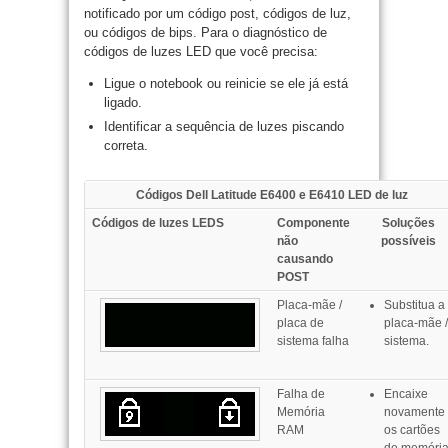
notificado por um código post, códigos de luz,
ou códigos de bips.
Para o diagnóstico de
códigos de luzes LED que você precisa:
Ligue o notebook ou reinicie se ele já está
ligado.
Identificar a sequência de luzes piscando
correta.
Códigos Dell Latitude E6400 e E6410 LED de luz
Códigos de luzes LEDS
Componente
Soluções
não
possíveis
causando
POST
Placa-mãe /
Substitua a
placa de
placa-mãe /
sistema falha
sistema.
Falha de
Encaixe
Memória
novamente
RAM
os cartões