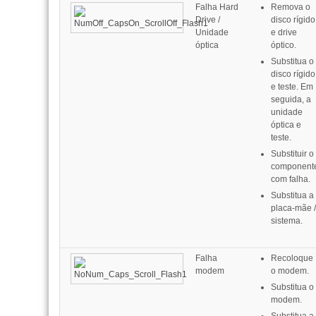
Falha Hard
Remova o
Drive /
disco rígido
Unidade
e drive
óptica
óptico.
Substitua o
disco rígido
e teste.
Em
seguida, a
unidade
óptica e
teste.
Substituir o
component
com falha.
Substitua a
placa-mãe /
sistema.
Falha
Recoloque
modem
o modem.
Substitua o
modem.