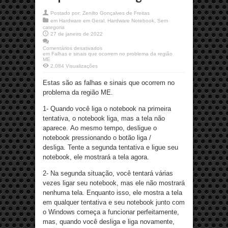
Postado por:
Zenilto Gonçalves de Freitas
em
Hardware em Geral
,
Hardware Notebook
,
Sem
categoria
27 de janeiro de 2022
Comentários desativados
em Falhas e sinais que ocorrem no problema da região
ME
2,084 Visualizações
Estas são as falhas e sinais que ocorrem no
problema da região ME.
1- Quando você liga o notebook na primeira
tentativa, o notebook liga, mas a tela não
aparece. Ao mesmo tempo, desligue o
notebook pressionando o botão liga /
desliga. Tente a segunda tentativa e ligue seu
notebook, ele mostrará a tela agora.
2- Na segunda situação, você tentará várias
vezes ligar seu notebook, mas ele não mostrará
nenhuma tela. Enquanto isso, ele mostra a tela
em qualquer tentativa e seu notebook junto com
o Windows começa a funcionar perfeitamente,
mas, quando você desliga e liga novamente,