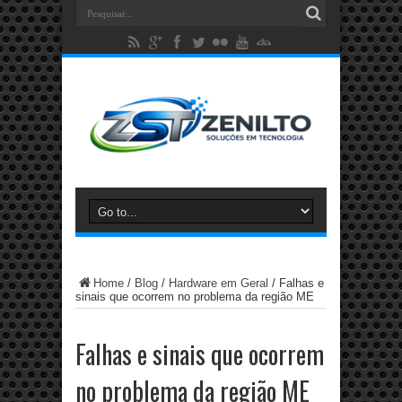
Home
/
Blog
/
Hardware em Geral
/
Falhas e
sinais que ocorrem no problema da região ME
Falhas e sinais que ocorrem
no problema da região ME