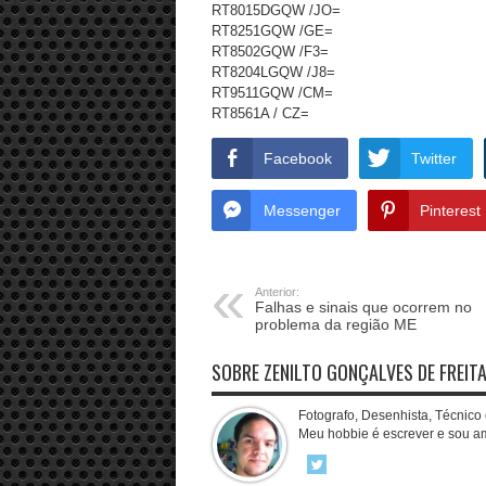
RT8015DGQW /JO=
RT8251GQW /GE=
RT8502GQW /F3=
RT8204LGQW /J8=
RT9511GQW /CM=
RT8561A / CZ=
Facebook
Twitter
Messenger
Pinterest
Anterior:
Falhas e sinais que ocorrem no
problema da região ME
SOBRE ZENILTO GONÇALVES DE FREIT
Fotografo, Desenhista, Técnico
Meu hobbie é escrever e sou a