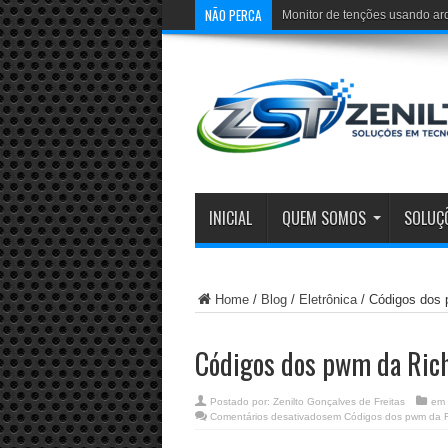
NÃO PERCA
Monitor de tenções usando ar
INICIAL
QUEM SOMOS
SOLUÇ
Home
/
Blog
/
Eletrônica
/
Códigos dos 
Códigos dos pwm da Ric
Postado por:
Zenilto Gonçalves de Freitas
em
Comentários desativados
em Códigos dos pwm da R