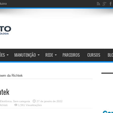
duino
ÕES
MANUTENÇÃO
REDE
PARCEIROS
CURSOS
BL
pwm da Richtek
htek
Eletrônica
,
Sem categoria
27 de janeiro de 2022
ichtek
1,561 Visualizações