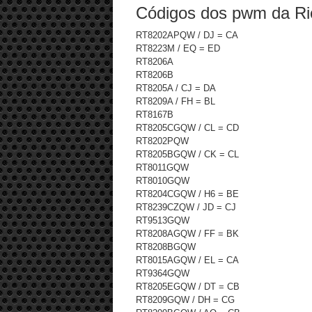
Códigos dos pwm da Ri
RT8202APQW / DJ = CA
RT8223M / EQ = ED
RT8206A
RT8206B
RT8205A / CJ = DA
RT8209A / FH = BL
RT8167B
RT8205CGQW / CL = CD
RT8202PQW
RT8205BGQW / CK = CL
RT8011GQW
RT8010GQW
RT8204CGQW / H6 = BE
RT8239CZQW / JD = CJ
RT9513GQW
RT8208AGQW / FF = BK
RT8208BGQW
RT8015AGQW / EL = CA
RT9364GQW
RT8205EGQW / DT = CB
RT8209GQW / DH = CG