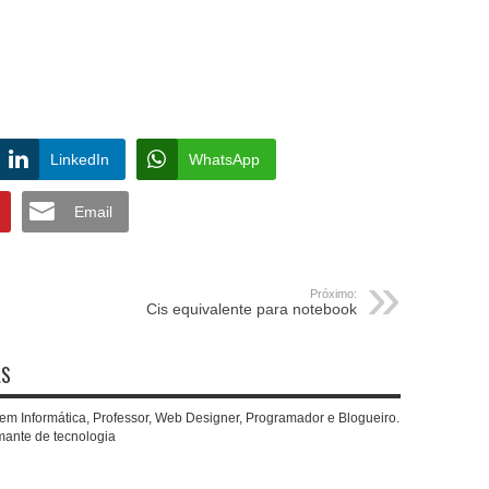
LinkedIn
WhatsApp
Email
Próximo:
Cis equivalente para notebook
AS
 em Informática, Professor, Web Designer, Programador e Blogueiro.
mante de tecnologia