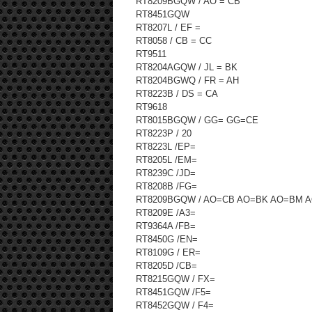
RT8209BGQW / AO = CB
RT8451GQW
RT8207L / EF =
RT8058 / CB = CC
RT9511
RT8204AGQW / JL = BK
RT8204BGWQ / FR = AH
RT8223B / DS = CA
RT9618
RT8015BGQW / GG= GG=CE
RT8223P / 20
RT8223L /EP=
RT8205L /EM=
RT8239C /JD=
RT8208B /FG=
RT8209BGQW / AO=CB AO=BK AO=BM 
RT8209E /A3=
RT9364A /FB=
RT8450G /EN=
RT8109G / ER=
RT8205D /CB=
RT8215GQW / FX=
RT8451GQW /F5=
RT8452GQW / F4=