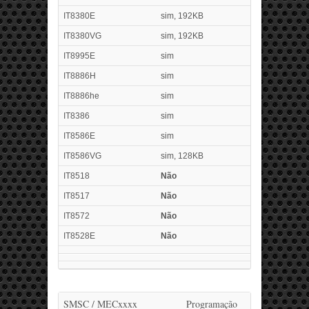
IT8380E
sim, 192KB
IT8380VG
sim, 192KB
IT8995E
sim
IT8886H
sim
IT8886he
sim
IT8386
sim
IT8586E
sim
IT8586VG
sim, 128KB
IT8518
Não
IT8517
Não
IT8572
Não
IT8528E
Não
SMSC / MECxxxx
Programação