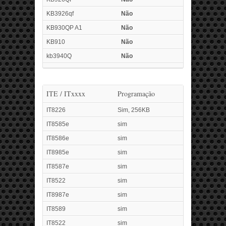
KB3926qf
Não
KB930QP A1
Não
KB910
Não
kb3940Q
Não
ITE / ITxxxx
Programação
IT8226
Sim, 256KB
IT8585e
sim
IT8586e
sim
IT8985e
sim
IT8587e
sim
IT8522
sim
IT8987e
sim
IT8589
sim
IT8522
sim