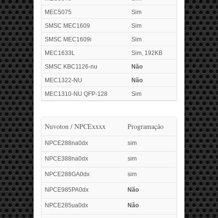
MEC5075
Sim
SMSC MEC1609
Sim
SMSC MEC1609i
Sim
MEC1633L
Sim, 192KB
SMSC KBC1126-nu
Não
MEC1322-NU
Não
MEC1310-NU QFP-128
Sim
Nuvoton / NPCExxxx
Programação
NPCE288na0dx
sim
NPCE388na0dx
sim
NPCE288GA0dx
sim
NPCE985PA0dx
Não
NPCE285ua0dx
Não