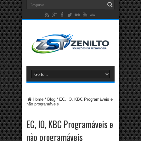
Home
/
Blog
/
EC, IO, KBC Programáveis e
não programáveis
EC, IO, KBC Programáveis e
não programáveis