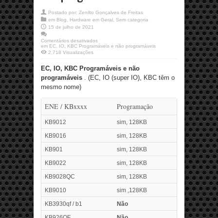
Postado por:
Zenilto Gonçalves de Freitas
em
Blog
,
Hardware em Geral
,
Sem categoria
15 de julho de 2021
Comentários desativados
em EC, IO, KBC Programáveis e não programáveis
2,718 Visualizações
EC, IO, KBC Programáveis e não
programáveis
. (EC, IO (super IO), KBC têm o
mesmo nome)
ENE / KBxxxx
Programação
KB9012
sim, 128KB
KB9016
sim, 128KB
KB901
sim, 128KB
KB9022
sim, 128KB
KB9028QC
sim, 128KB
KB9010
sim ,128KB
KB3930qf / b1
Não
KB926QF
Não