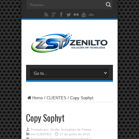
Home
/
CLIENTES
/
Copy Sophyt
Copy Sophyt
Postado por:
Zenilto Gonçalves de Freitas
em
CLIENTES
27 de junho de 2015
Comentários desativados
em Copy Sophyt