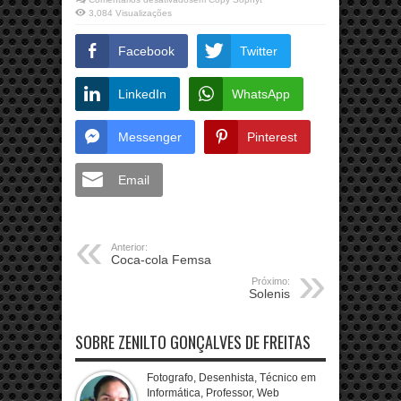
3,084 Visualizações
Facebook
Twitter
LinkedIn
WhatsApp
Messenger
Pinterest
Email
Anterior:
Coca-cola Femsa
Próximo:
Solenis
SOBRE ZENILTO GONÇALVES DE FREITAS
Fotografo, Desenhista, Técnico em
Informática, Professor, Web