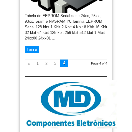
Tabela de EEPROM Serial serie 24xx, 25xx,
93xx, Sram e NVSRAM I²C família EEPROM
Serial 128 bits 1 Kbit 2 Kbit 4 Kbit 8 Kbit 16 Kbit
32 kbit 64 kbit 128 kbit 256 kbit 512 kbit 1 Mbit
24xx00 24xx01 ...
Leia »
4
«
1
2
3
Page 4 of 4