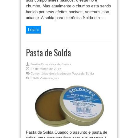
dois componentes básicos, o estanho e
chumbo. Mas atualmente o chumbo está sendo
banido por seus efeitos nocivos, veremos isso
adiante. A solda para eletrônica Solda em ...
Leia »
Pasta de Solda
Zenilto Gonçalves de Freitas
27 de março de 2016
Comentários desativados
em Pasta de Solda
3,946 Visualizações
Pasta de Solda Quando o assunto é pasta de