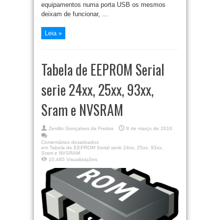
equipamentos numa porta USB os mesmos
deixam de funcionar, ...
Leia »
Tabela de EEPROM Serial
serie 24xx, 25xx, 93xx,
Sram e NVSRAM
Zenilto Gonçalves de Freitas
8 de março de 2016
Comentários desativados
em Tabela de EEPROM Serial serie 24xx, 25xx, 93xx,
Sram e NVSRAM
10,485 Visualizações