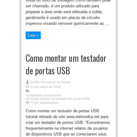
solda ou fluxo de soldagem como também pode
ser chamado, é um produto utilizado para
preparar a área onde será efetuada a solda,
geralmente é usado em placas de circuito
impresso visando remover quimicamente as ...
Leia »
Como montar um testador
de portas USB
Zenilto Gonçalves de Freitas
21 de março de 2016
Comentários desativados
em Como montar um testador de portas USB
7,724 Visualizações
Como montar um testador de portas USB
tutorial retirado do site www.eletronika.net para
criar um testador de portas USB: “Encontramos
frequentemente na internet relatos de usuários
de dispositivos USB que ao conectarem seus