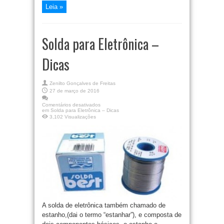
Leia »
Solda para Eletrônica –
Dicas
Zenilto Gonçalves de Freitas
27 de março de 2016
Comentários desativados
em Solda para Eletrônica – Dicas
3,102 Visualizações
A solda de eletrônica também chamado de
estanho,(dai o termo “estanhar”), e composta de